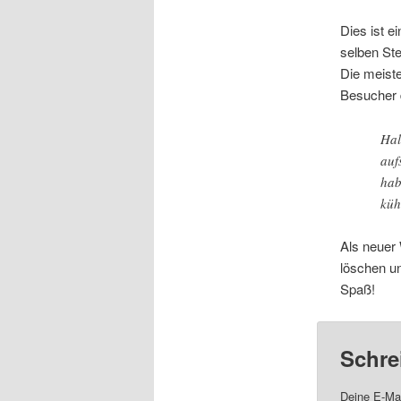
Dies ist e
wechseln
selben Ste
Die meiste
Besucher 
Hal
auf
hab
küh
Als neuer
löschen un
Spaß!
Schre
Deine E-Mai