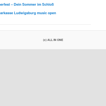
rfest – Dein Sommer im Schloß
parkasse Ludwigsburg music open
(c) ALL IN ONE